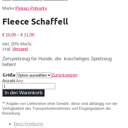
Marke:
Piskaci Potvurky
Fleece Schaffell
Preisspanne:
€
10,00
–
€
11,00
€ 10,00
inkl. 20% MwSt.
bis
zzgl.
Versand
€ 11,00
Zerspielzeug für Hunde, die kuscheliges Spielzeug
lieben!
Größe
Zurücksetzen
Anzahl
Anz.
In den Warenkorb
** Angabe von Lieferzeiten ohne Gewähr; diese sind abhängig von der
Verfügbarkeit des Transportunternehmers und Eingangsdatum der
Bestellung.
Beschreibung