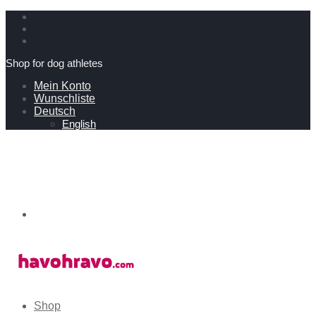
Shop for dog athletes
Mein Konto
Wunschliste
Deutsch
English
Shop