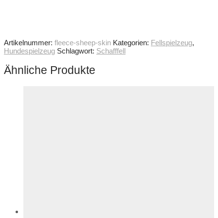
Artikelnummer:
fleece-sheep-skin
Kategorien:
Fellspielzeug
,
Hundespielzeug
Schlagwort:
Schafffell
Ähnliche Produkte