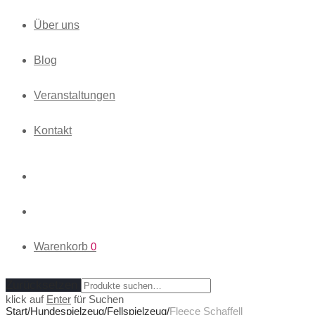
Über uns
Blog
Veranstaltungen
Kontakt
Warenkorb
0
Zurücksetzen
klick auf
Enter
für Suchen
Start
/
Hundespielzeug
/
Fellspielzeug
/
Fleece Schaffell