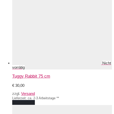
Optionen
können
auf
der
Produktseite
gewählt
werden
Tuggy Rabbit 75 cm
€
30,00
zzgl.
Versand
Lieferzeit: ca. 2-3 Arbeitstage **
Weiterlesen