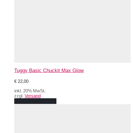
Tuggy Basic Chuckit Max Glow
€
22,00
inkl. 20% MwSt.
zzgl.
Versand
Dieses
Ausführung wählen
Produkt
weist
mehrere
Varianten
auf.
Die