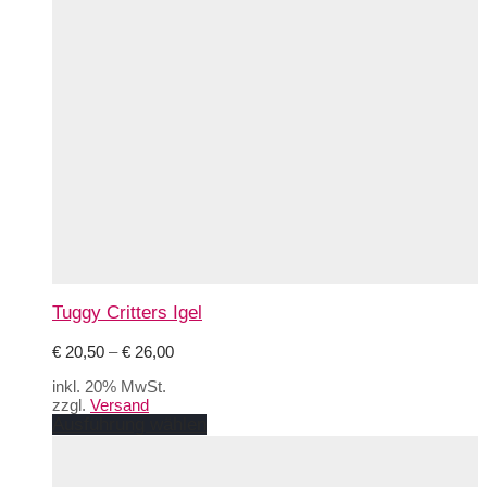
Tuggy Critters Igel
Preisspanne:
€
20,50
–
€
26,00
€ 20,50
inkl. 20% MwSt.
bis
zzgl.
Versand
€ 26,00
Dieses
Ausführung wählen
Produkt
weist
mehrere